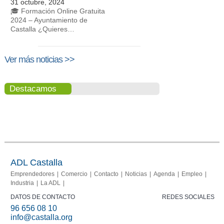
31 octubre, 2024
🎓 Formación Online Gratuita
2024 – Ayuntamiento de
Castalla ¿Quieres…
Ver más noticias >>
Destacamos
Portal del
Memoria
comerciante
2013-
2015
ADL Castalla
Emprendedores
Comercio
Contacto
Noticias
Agenda
Empleo
Industria
La ADL
DATOS DE CONTACTO
REDES SOCIALES
96 656 08 10
info@castalla.org