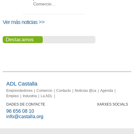
Comercio…
Ver más noticias >>
Destacamos
Portal del
Memoria
comerciante
2013-
2015
ADL Castalla
Emprendedores
Comercio
Contacto
Noticias @ca
Agenda
Empleo
Industria
La ADL
DADES DE CONTACTE
XARXES SOCIALS
96 656 08 10
info@castalla.org