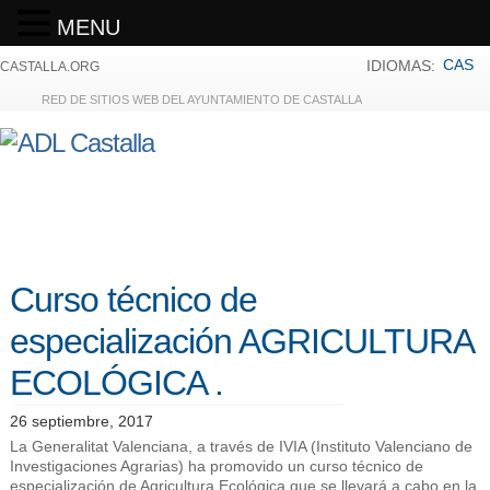
MENU
CAS
IDIOMAS:
CASTALLA.ORG
RED DE SITIOS WEB DEL AYUNTAMIENTO DE CASTALLA
Curso técnico de
especialización AGRICULTURA
ECOLÓGICA .
26 septiembre, 2017
La Generalitat Valenciana, a través de IVIA (Instituto Valenciano de
Investigaciones Agrarias) ha promovido un curso técnico de
especialización de Agricultura Ecológica que se llevará a cabo en la