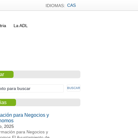
CAS
IDIOMAS:
tria
La ADL
ar
ias
ación para Negocios y
nomos
io, 2025
rmación para Negocios y
omos El Ayuntamiento de