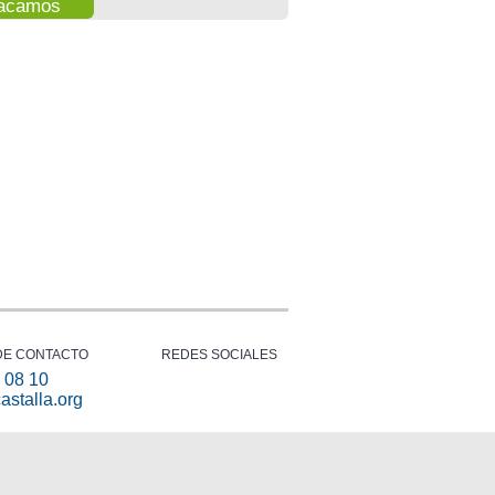
acamos
Portal del
Memoria
comerciante
2013-
2015
DE CONTACTO
REDES SOCIALES
 08 10
astalla.org