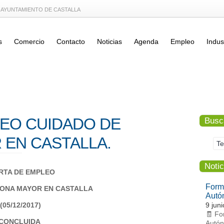
L AYUNTAMIENTO DE CASTALLA
s
Comercio
Contacto
Noticias
Agenda
Empleo
Indus
EO CUIDADO DE
Busc
EN CASTALLA.
Notic
RTA DE EMPLEO
Form
ONA MAYOR EN CASTALLA
Autó
(05/12/2017)
9 jun
🧾 Fo
CONCLUIDA
Autón