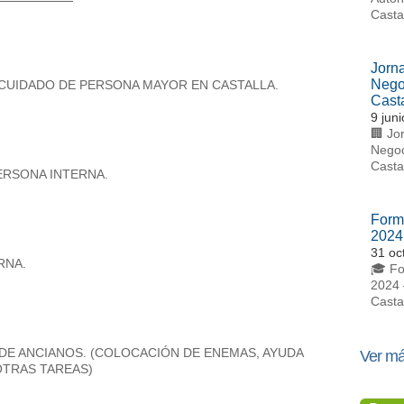
Casta
Jorn
Nego
 CUIDADO DE PERSONA MAYOR EN CASTALLA.
Casta
9 jun
🏢 Jo
Negoc
Casta
ERSONA INTERNA.
Form
2024
31 oc
RNA.
🎓 Fo
2024 
Casta
 DE ANCIANOS. (COLOCACIÓN DE ENEMAS, AYUDA
Ver má
OTRAS TAREAS)