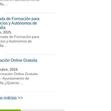
lla,…
ada de Formación para
cios y Autónomos de
lla
io, 2025
rnada de Formación para
ios y Autónomos de
lla…
ación Online Gratuita
tubre, 2024
rmación Online Gratuita
– Ayuntamiento de
lla ¿Quieres…
s noticias >>