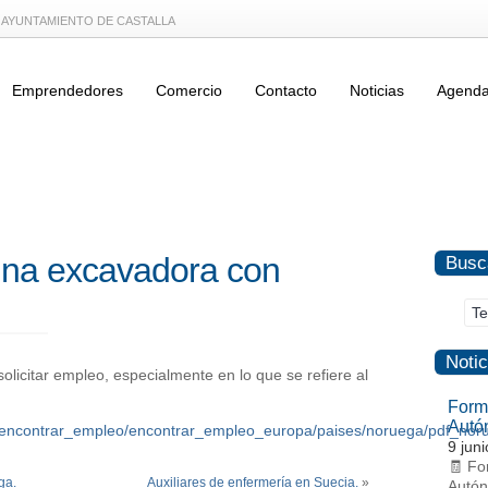
L AYUNTAMIENTO DE CASTALLA
Emprendedores
Comercio
Contacto
Noticias
Agend
na excavadora con
Busc
Notic
solicitar empleo, especialmente en lo que se refiere al
Form
Autó
as/encontrar_empleo/encontrar_empleo_europa/paises/noruega/pdf_
9 jun
🧾 Fo
ga.
Auxiliares de enfermería en Suecia.
»
Autón