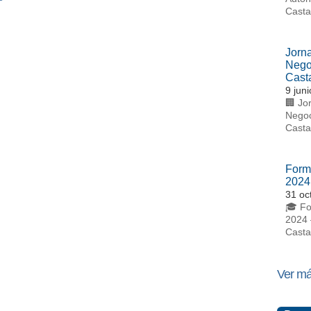
Casta
Jorn
Nego
Casta
9 jun
🏢 Jo
Negoc
Casta
Form
2024
31 oc
🎓 Fo
2024 
Casta
Ver má