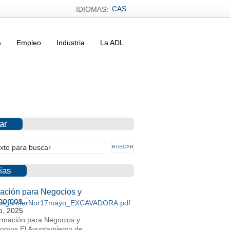
CAS
IDIOMAS:
a
Empleo
Industria
La ADL
ar
ias
ación para Negocios y
nomos
noruega/oferNor17mayo_EXCAVADORA.pdf
io, 2025
rmación para Negocios y
omos El Ayuntamiento de