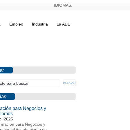
IDIOMAS:
a
Empleo
Industria
La ADL
ar
ias
ación para Negocios y
nomos
io, 2025
rmación para Negocios y
omos El Ayuntamiento de