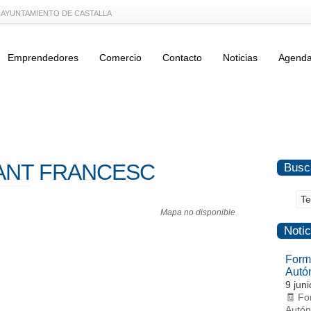
L AYUNTAMIENTO DE CASTALLA
Emprendedores
Comercio
Contacto
Noticias
Agend
ANT FRANCESC
Busc
Mapa no disponible
Notic
Form
Autó
9 jun
🧾 Fo
Autón