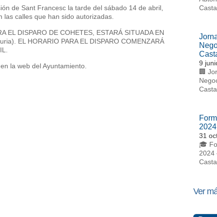
sión de Sant Francesc la tarde del sábado 14 de abril,
Casta
 las calles que han sido autorizadas.
A EL DISPARO DE COHETES, ESTARÁ SITUADA EN
Jorn
lauria). EL HORARIO PARA EL DISPARO COMENZARÁ
Nego
IL.
Casta
9 jun
en la web del Ayuntamiento.
🏢 Jo
Negoc
Casta
Form
2024
31 oc
🎓 Fo
2024 
Casta
Ver má